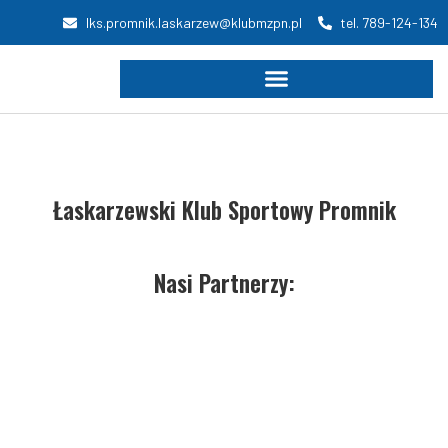
lks.promnik.laskarzew@klubmzpn.pl
tel. 789-124-134
Łaskarzewski Klub Sportowy Promnik
Nasi Partnerzy: